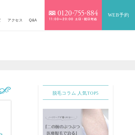
WEB予約
て
アクセス
Q&A
）
）
IOパーフェクト医療脱毛セット
テンツァ
詳しくはこちら
9,800円
医療脱毛セット
イクロボトックス×水光注射
17,360円
16,800円
金一覧
ジュラン×水光注射
詳しくはこちら
脱毛コラム 人気TOP5
ネコス×水光注射
24,800円
メッカ
14,800円
>
ーパーヴェルヴェットスキン
19,800円