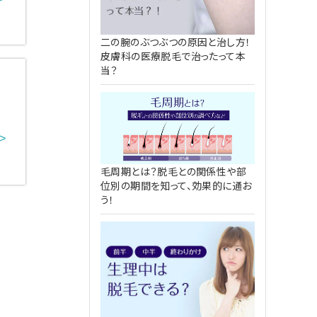
FU ウルトラセル[zi]
48,000円
二の腕のぶつぶつの原因と治し方！
皮膚科の医療脱毛で治ったって本
ミカルピーリング
4,980円
当？
キビ治療 （別サイトが開きます）
>
毛周期とは？脱毛との関係性や部
位別の期間を知って、効果的に通お
う！