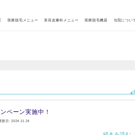
E
医療脱毛メニュー
美容皮膚科メニュー
医療脱毛機器
当院につい
レーザー脱毛機
当院について
アクセス
その他
その他
（税別
（税別
ちら
00円
ジェントルマックスプロ
はじめての方へ
クリニック一覧
全顔医療脱毛セット
アドバテックスレーザー
19,800円
9,800円
V
ポ
ちら
00円
ジェントルマックスプロプラス
当院の予約の取り方
ビューティースキンクリニック 新宿院
パーツ別医療脱毛メニュー
ジャルプロ スーパーハイドロ×水光注射
詳しくはこちら
34,800円
脚
マ
00円
00円
ソプラノチタニウム
当院が選ばれる理由
ビューティースキンクリニック 渋谷院
ニードル脱毛（医療針脱毛）
プルリアルデンシファイ×水光注射
1本 400円〜
34,800円
料
リ
00円
メディオスターNeXT PRO
5種のレーザーを使い分ける理由
ビューティースキンクリニック 池袋院
ジュベルック×水光注射
26,800円
ス
ャンペーン実施中！
ライトシェアデュエット
12の安心保証と5つのサポート
ピコシュア
詳しくはこちら
ル
更新日: 2024.11.24
続きを読む 
糸リフト
49,800円
ス