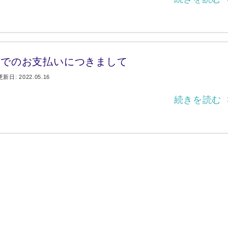
ヴェルヴェットスキン
19,800円
HI
フォトフェイシャルM22
14,800円
ケ
金でのお支払いにつきまして
イオン導入
8,800円
ニ
更新日: 2022.05.16
続きを読む 