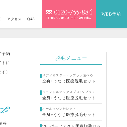
WEB予約
て
アクセス
Q&A
）
）
ご予約
IOパーフェクト医療脱毛セット
テンツァ
詳しくはこちら
9,800円
脱毛メニュー
イトに
医療脱毛セット
イクロボトックス×水光注射
17,360円
16,800円
ます）
メディオスター・ソプラノ選べる
全身+うなじ医療脱毛セット
金一覧
ジュラン×水光注射
詳しくはこちら
ジェントルマックスプロ×ソプラノ
ネコス×水光注射
24,800円
全身+うなじ医療脱毛セット
オールマシンセレクト
メッカ
14,800円
全身+うなじ医療脱毛セット
情報
ーパーヴェルヴェットスキン
19,800円
VIOパーフェクト医療脱毛セッ