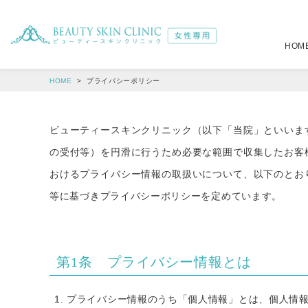
HOM
HOME
プライバシーポリシー
注入治療
全身
（税別）
（税別）
ビューティースキンクリニック（以下「当院」といいま
選べるジェントルマックスプロ全身脱毛
肌育注射
詳しくはこ
22,6
の受付等）を円滑に行うため必要な範囲で収集したお客
メディオスター・ソプラノ選べるプラン
ボトックス注射
詳しくはこ
19,6
おけるプライバシー情報の取扱いについて、以下のとお
等に基づきプライバシーポリシーを定めています。
オールマシンセレクトプラン
ヒアルロン酸注射
39,4
39,8
小顔注射
4,5
第1条 プライバシー情報とは
プライバシー情報のうち「個人情報」とは、個人情