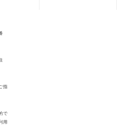
番
住
ご指
的で
利用