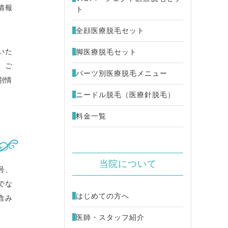
情報
ト
FU ウルトラセル[zi]
48,000円
全顔医療脱毛セット
ミカルピーリング
4,980円
いた
脚医療脱毛セット
、ご
パーツ別医療脱毛メニュー
キビ治療 （別サイトが開きます）
別情
ニードル脱毛（医療針脱毛）
料金一覧
当院について
号、
でな
はじめての方へ
含み
医師・スタッフ紹介