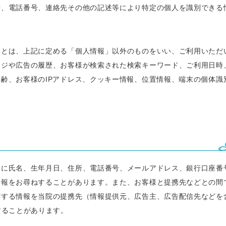
所、電話番号、連絡先その他の記述等により特定の個人を識別できる
ヴェルヴェットスキン
19,800円
HI
フォトフェイシャルM22
14,800円
ケ
」とは、上記に定める「個人情報」以外のものをいい、ご利用いただ
ージや広告の履歴、お客様が検索された検索キーワード、ご利用日時
イオン導入
8,800円
ニ
齢、お客様のIPアドレス、クッキー情報、位置情報、端末の個体識
際に氏名、生年月日、住所、電話番号、メールアドレス、銀行口座番
情報をお尋ねすることがあります。また、お客様と提携先などとの間
関する情報を当院の提携先（情報提供元、広告主、広告配信先などを
することがあります。