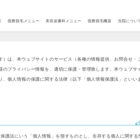
E
医療脱毛メニュー
美容皮膚科メニュー
医療脱毛機器
当院につい
レーザー脱毛機
当院について
アクセス
その他
その他
（税別
（税別
す）は、本ウェブサイトのサービス（各種の情報提供、お問合せ・
ちら
00円
ジェントルマックスプロ
はじめての方へ
クリニック一覧
全顔医療脱毛セット
アドバテックスレーザー
19,800円
9,800円
V
ポ
様のプライバシー情報を、適切に保護・管理致します。本ウェブサ
ちら
00円
ジェントルマックスプロプラス
当院の予約の取り方
ビューティースキンクリニック 新宿院
パーツ別医療脱毛メニュー
ジャルプロ スーパーハイドロ×水光注射
詳しくはこちら
34,800円
脚
マ
り、個人情報の保護に関する法律（以下「個人情報保護法」といい
00円
00円
ソプラノチタニウム
当院が選ばれる理由
ビューティースキンクリニック 渋谷院
ニードル脱毛（医療針脱毛）
プルリアルデンシファイ×水光注射
1本 400円〜
34,800円
料
リ
00円
メディオスターNeXT PRO
5種のレーザーを使い分ける理由
ビューティースキンクリニック 池袋院
ジュベルック×水光注射
26,800円
ス
ライトシェアデュエット
12の安心保証と5つのサポート
ピコシュア
詳しくはこちら
ル
報保護法にいう「個人情報」を指すものとし、生存する個人に関する
糸リフト
49,800円
ス