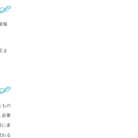
情報
正ま
たもの
く必要
等に多
代わる