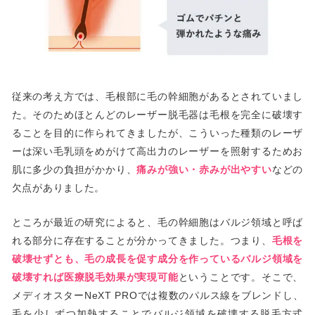
従来の考え方では、毛根部に毛の幹細胞があるとされていまし
た。そのためほとんどのレーザー脱毛器は毛根を完全に破壊す
ることを目的に作られてきましたが、こういった種類のレーザ
ーは深い毛乳頭をめがけて高出力のレーザーを照射するためお
肌に多少の負担がかかり、
痛みが強い・赤みが出やすい
などの
欠点がありました。
ところが最近の研究によると、毛の幹細胞はバルジ領域と呼ば
れる部分に存在することが分かってきました。つまり、
毛根を
破壊せずとも、毛の成長を促す成分を作っているバルジ領域を
破壊すれば医療脱毛効果が実現可能
ということです。そこで、
メディオスターNeXT PROでは複数のパルス線をブレンドし、
毛を少しずつ加熱することでバルジ領域を破壊する脱毛方式