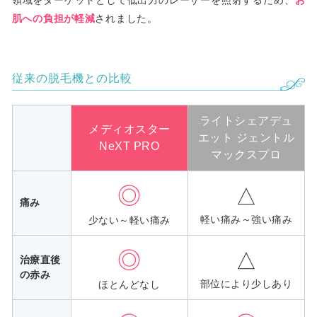
肌への負担が軽減
されました。
従来の脱毛機との比較
ライトシェアデュ
メディオスター
エット ジェントル
NeXT PRO
マックスプロ
◎
△
痛み
軽い痛み～強い痛み
少ない～軽い痛み
◎
△
治療直後
の赤み
部位により少しあり
ほとんどなし