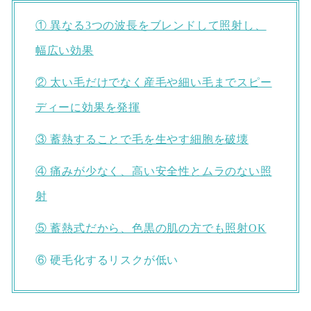
① 異なる3つの波長をブレンドして照射し、
幅広い効果
② 太い毛だけでなく産毛や細い毛までスピー
ディーに効果を発揮
③ 蓄熱することで毛を生やす細胞を破壊
④ 痛みが少なく、高い安全性とムラのない照
射
⑤ 蓄熱式だから、色黒の肌の方でも照射OK
⑥ 硬毛化するリスクが低い