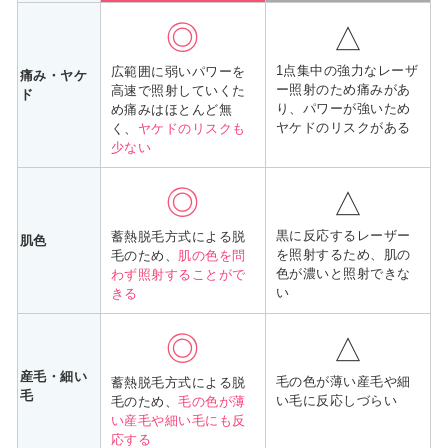
◎
△
1点集中の強力なレーザ
広範囲に弱いパワーを
痛み・ヤケ
ー照射のため痛みがあ
高速で照射していくた
ド
り、パワーが強いため
め痛みはほとんど無
ヤケドのリスクがある
く、
ヤケドのリスクも
少ない
◎
△
黒に反応するレーザー
蓄熱脱毛方式による脱
肌色
を照射するため、肌の
毛のため、
肌の色を問
色が濃いと照射できな
わず照射することがで
い
きる
◎
△
産毛・細い
毛の色が薄い産毛や細
蓄熱脱毛方式による脱
毛
い毛に反応しづらい
毛のため、
毛の色が薄
い産毛や細い毛にも反
応する