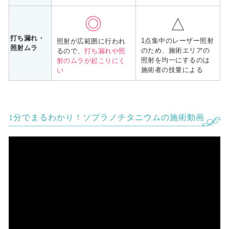
◎
△
打ち漏れ・
1点集中のレーザー照射
照射が広範囲に行われ
照射ムラ
のため、施術エリアの
るので、
打ち漏れや照
照射を均一にするのは
射のムラが起こりにく
施術者の技量による
い
1分でまるわかり！ソプラノチタニウムの施術動画