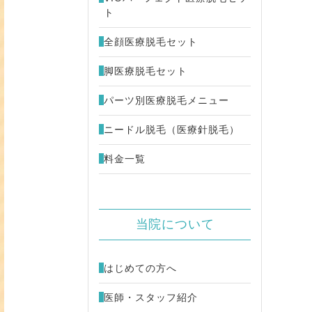
ト
FU ウルトラセル[zi]
48,000円
全顔医療脱毛セット
ミカルピーリング
4,980円
脚医療脱毛セット
パーツ別医療脱毛メニュー
キビ治療 （別サイトが開きます）
ニードル脱毛（医療針脱毛）
料金一覧
当院について
はじめての方へ
医師・スタッフ紹介