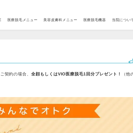
E
医療脱毛メニュー
美容皮膚科メニュー
医療脱毛機器
当院につい
レーザー脱毛機
当院について
アクセス
その他
その他
（税別
（税別
ちら
00円
ジェントルマックスプロ
はじめての方へ
クリニック一覧
全顔医療脱毛セット
アドバテックスレーザー
19,800円
9,800円
V
ポ
ちら
00円
ジェントルマックスプロプラス
当院の予約の取り方
ビューティースキンクリニック 新宿院
パーツ別医療脱毛メニュー
ジャルプロ スーパーハイドロ×水光注射
詳しくはこちら
34,800円
脚
マ
ンご契約の場合、
全顔もしくはVIO医療脱毛1回分プレゼント！
（他
00円
00円
ソプラノチタニウム
当院が選ばれる理由
ビューティースキンクリニック 渋谷院
ニードル脱毛（医療針脱毛）
プルリアルデンシファイ×水光注射
1本 400円〜
34,800円
料
リ
00円
メディオスターNeXT PRO
5種のレーザーを使い分ける理由
ビューティースキンクリニック 池袋院
ジュベルック×水光注射
26,800円
ス
ライトシェアデュエット
12の安心保証と5つのサポート
ピコシュア
詳しくはこちら
ル
糸リフト
49,800円
ス