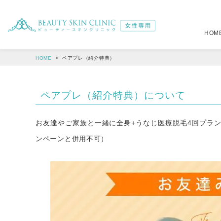
HOM
HOME
ペアプレ（紹介特典）
注入治療
全身
（税別）
（税別）
ペアプレ（紹介特典）について
選べるジェントルマックスプロ全身脱毛
肌育注射
詳しくはこ
22,6
メディオスター・ソプラノ選べるプラン
ボトックス注射
詳しくはこ
19,6
お友達やご家族と一緒に全身+うなじ医療脱毛4回プラ
ンペーンと併用不可）
オールマシンセレクトプラン
ヒアルロン酸注射
39,4
39,8
小顔注射
4,5