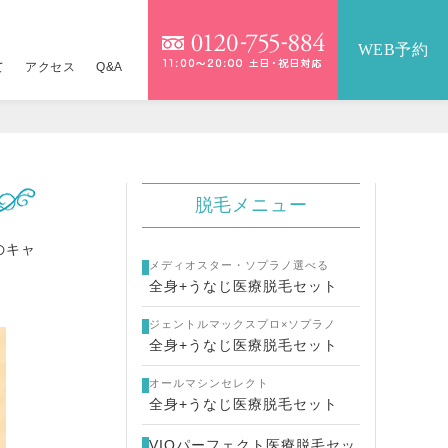
WEB予約
て
アクセス
Q&A
）
）
IOパーフェクト医療脱毛セット
テンツァ
詳しくはこちら
9,800円
脱毛メニュー
医療脱毛セット
イクロボトックス×水光注射
17,360円
16,800円
のキャ
メディオスター・ソプラノ選べる
全身+うなじ医療脱毛セット
金一覧
ジュラン×水光注射
詳しくはこちら
ジェントルマックスプロ×ソプラノ
ネコス×水光注射
24,800円
全身+うなじ医療脱毛セット
オールマシンセレクト
メッカ
14,800円
全身+うなじ医療脱毛セット
ーパーヴェルヴェットスキン
19,800円
VIOパーフェクト医療脱毛セッ