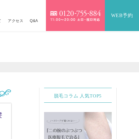
WEB予約
て
アクセス
Q&A
）
）
IOパーフェクト医療脱毛セット
テンツァ
詳しくはこちら
9,800円
医療脱毛セット
イクロボトックス×水光注射
17,360円
16,800円
金一覧
ジュラン×水光注射
詳しくはこちら
脱毛コラム 人気TOP5
ネコス×水光注射
24,800円
髪
メッカ
14,800円
ーパーヴェルヴェットスキン
19,800円