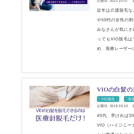
公開日: 2022.10.07
近年は介護脱毛な
や50代の女性の割
みなさんが気にさ
ってもVIO脱毛
め、医療レーザー
VIOの白髪
VIO脱毛
医
公開日: 2016.03.10
40代、早ければ
VIO（ハイジニ