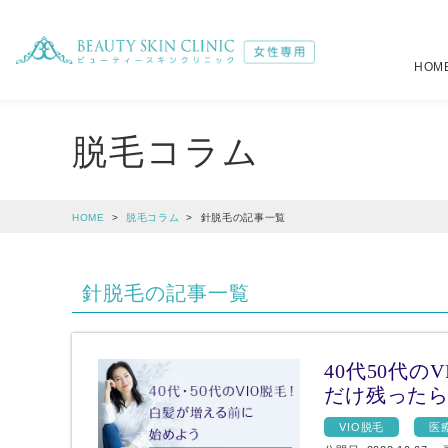
HOM
注入治療
全身
脱毛コラム
（税別）
（税別）
選べるジェントルマックスプロ全身脱毛
肌育注射
詳しくはこ
22,6
HOME
脱毛コラム
針脱毛の記事一覧
メディオスター・ソプラノ選べるプラン
ボトックス注射
詳しくはこ
19,6
針脱毛の記事一覧
オールマシンセレクトプラン
ヒアルロン酸注射
39,4
39,8
小顔注射
4,5
40代50代
だけ残った
VIO脱毛
医