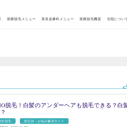
E
医療脱毛メニュー
美容皮膚科メニュー
医療脱毛機器
当院につい
レーザー脱毛機
当院について
アクセス
その他
その他
（税別
（税別
ちら
00円
ジェントルマックスプロ
はじめての方へ
クリニック一覧
全顔医療脱毛セット
アドバテックスレーザー
19,800円
9,800円
V
ポ
ちら
00円
ジェントルマックスプロプラス
当院の予約の取り方
ビューティースキンクリニック 新宿院
パーツ別医療脱毛メニュー
ジャルプロ スーパーハイドロ×水光注射
詳しくはこちら
34,800円
脚
マ
00円
00円
ソプラノチタニウム
当院が選ばれる理由
ビューティースキンクリニック 渋谷院
ニードル脱毛（医療針脱毛）
プルリアルデンシファイ×水光注射
1本 400円〜
34,800円
料
リ
00円
メディオスターNeXT PRO
5種のレーザーを使い分ける理由
ビューティースキンクリニック 池袋院
ジュベルック×水光注射
26,800円
ス
のVIO脱毛！白髪のアンダーヘアも脱毛できる？白
ら？
ライトシェアデュエット
12の安心保証と5つのサポート
ピコシュア
詳しくはこちら
ル
療針脱毛
部位別・お悩み解決ガイド
糸リフト
49,800円
ス