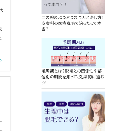
代
FU ウルトラセル[zi]
48,000円
二の腕のぶつぶつの原因と治し方！
、
皮膚科の医療脱毛で治ったって本
ミカルピーリング
4,980円
当？
あ
た
キビ治療 （別サイトが開きます）
>
毛周期とは？脱毛との関係性や部
位別の期間を知って、効果的に通お
う！
、
こ