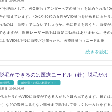
更新日: 2026.04.07
どを理由として、VIO脱毛（アンダーヘアの脱毛）を始められる40
ヴェルヴェットスキン
19,800円
HI
合が増えています。40代や50代の女性がVIO脱毛を始めるにあたり
フォトフェイシャルM22
14,800円
ケ
れるのは「白髪」ではないでしょうか。先に答えを言うと、白髪が
はできますが、医療レーザー脱毛は白髪に効果はありません。その
イオン導入
8,800円
ニ
によるVIO脱毛後に白髪だけ残ったら、医療針脱毛（ニードル脱
続きを読む 
の脱毛ができるのは医療ニードル（針）脱毛だけ
療針脱毛
部位別・お悩み解決ガイド
更新日: 2026.04.07
30代あたりからVIOに白髪ができる人がちらほら出てきます。最近は
ーナ）などの普段は見えない部分まで脱毛して美しくお手入れをする