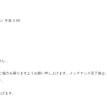
ヴェルヴェットスキン
19,800円
HI
木）午前 2:00
フォトフェイシャルM22
14,800円
ケ
イオン導入
8,800円
ニ
せん。
ご協力を賜りますようお願い申し上げます。メンテナンス完了後は
す。
上げます。