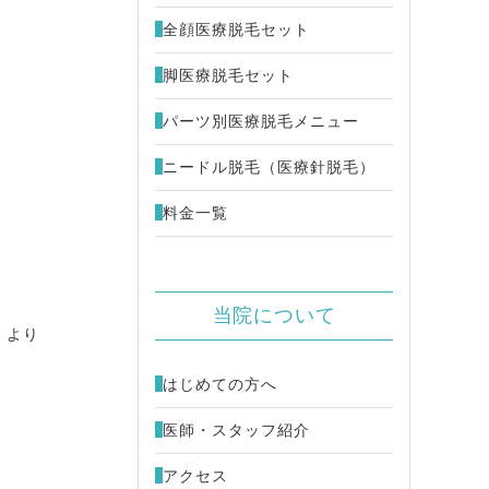
全顔医療脱毛セット
FU ウルトラセル[zi]
48,000円
脚医療脱毛セット
ミカルピーリング
4,980円
パーツ別医療脱毛メニュー
キビ治療 （別サイトが開きます）
ニードル脱毛（医療針脱毛）
料金一覧
当院について
、より
はじめての方へ
医師・スタッフ紹介
アクセス