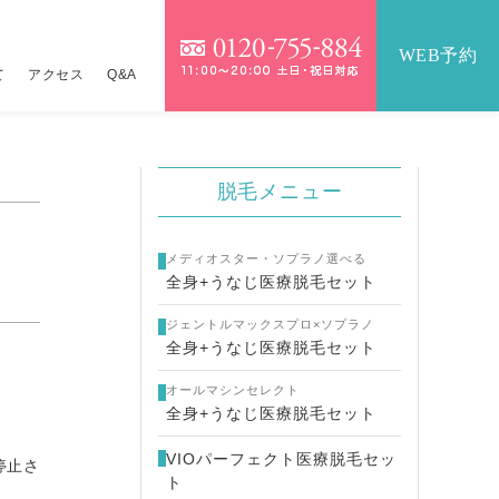
WEB予約
て
アクセス
Q&A
）
）
脱毛メニュー
IOパーフェクト医療脱毛セット
テンツァ
詳しくはこちら
9,800円
メディオスター・ソプラノ選べる
医療脱毛セット
イクロボトックス×水光注射
17,360円
16,800円
全身+うなじ医療脱毛セット
ジェントルマックスプロ×ソプラノ
金一覧
ジュラン×水光注射
詳しくはこちら
全身+うなじ医療脱毛セット
ネコス×水光注射
24,800円
オールマシンセレクト
全身+うなじ医療脱毛セット
メッカ
14,800円
VIOパーフェクト医療脱毛セッ
停止さ
ト
ーパーヴェルヴェットスキン
19,800円