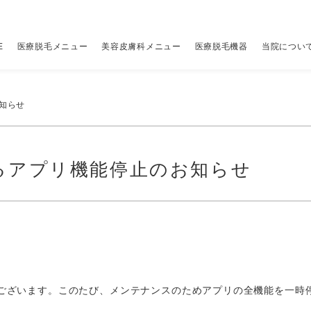
E
医療脱毛メニュー
美容皮膚科メニュー
医療脱毛機器
当院につい
レーザー脱毛機
当院について
アクセス
その他
その他
（税別
（税別
知らせ
ちら
00円
ジェントルマックスプロ
はじめての方へ
クリニック一覧
全顔医療脱毛セット
アドバテックスレーザー
19,800円
9,800円
V
ポ
るアプリ機能停止のお知らせ
ちら
00円
ジェントルマックスプロプラス
当院の予約の取り方
ビューティースキンクリニック 新宿院
パーツ別医療脱毛メニュー
ジャルプロ スーパーハイドロ×水光注射
詳しくはこちら
34,800円
脚
マ
00円
00円
ソプラノチタニウム
当院が選ばれる理由
ビューティースキンクリニック 渋谷院
ニードル脱毛（医療針脱毛）
プルリアルデンシファイ×水光注射
1本 400円〜
34,800円
料
リ
00円
メディオスターNeXT PRO
5種のレーザーを使い分ける理由
ビューティースキンクリニック 池袋院
ジュベルック×水光注射
26,800円
ス
ライトシェアデュエット
12の安心保証と5つのサポート
ピコシュア
詳しくはこちら
ル
ございます。このたび、メンテナンスのためアプリの全機能を一時
糸リフト
49,800円
ス