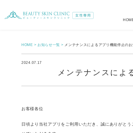
HOM
注入治療
全身
（税別）
（税別）
HOME
お知らせ一覧
メンテナンスによるアプリ機能停止のお
選べるジェントルマックスプロ全身脱毛
肌育注射
詳しくはこ
22,6
2024.07.17
メンテナンスによ
メディオスター・ソプラノ選べるプラン
ボトックス注射
詳しくはこ
19,6
オールマシンセレクトプラン
ヒアルロン酸注射
39,4
39,8
小顔注射
4,5
お客様各位
日頃より当社アプリをご利用いただき、誠にありがとう