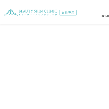
HOM
注入治療
全身
（税別）
（税別）
選べるジェントルマックスプロ全身脱毛
肌育注射
詳しくはこ
22,6
メディオスター・ソプラノ選べるプラン
ボトックス注射
詳しくはこ
19,6
オールマシンセレクトプラン
ヒアルロン酸注射
39,4
39,8
小顔注射
4,5