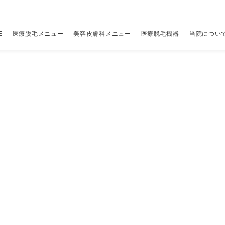
E
医療脱毛メニュー
美容皮膚科メニュー
医療脱毛機器
当院につい
レーザー脱毛機
当院について
アクセス
その他
その他
（税別
（税別
ちら
00円
ジェントルマックスプロ
はじめての方へ
クリニック一覧
全顔医療脱毛セット
アドバテックスレーザー
19,800円
9,800円
V
ポ
ちら
00円
ジェントルマックスプロプラス
当院の予約の取り方
ビューティースキンクリニック 新宿院
パーツ別医療脱毛メニュー
ジャルプロ スーパーハイドロ×水光注射
詳しくはこちら
34,800円
脚
マ
00円
00円
ソプラノチタニウム
当院が選ばれる理由
ビューティースキンクリニック 渋谷院
ニードル脱毛（医療針脱毛）
プルリアルデンシファイ×水光注射
1本 400円〜
34,800円
料
リ
00円
メディオスターNeXT PRO
5種のレーザーを使い分ける理由
ビューティースキンクリニック 池袋院
ジュベルック×水光注射
26,800円
ス
ライトシェアデュエット
12の安心保証と5つのサポート
ピコシュア
詳しくはこちら
ル
糸リフト
49,800円
ス