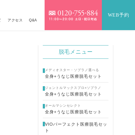
WEB予約
て
アクセス
Q&A
）
）
脱毛メニュー
IOパーフェクト医療脱毛セット
テンツァ
詳しくはこちら
9,800円
メディオスター・ソプラノ選べる
医療脱毛セット
イクロボトックス×水光注射
17,360円
16,800円
全身+うなじ医療脱毛セット
ジェントルマックスプロ×ソプラノ
金一覧
ジュラン×水光注射
詳しくはこちら
全身+うなじ医療脱毛セット
ネコス×水光注射
24,800円
オールマシンセレクト
全身+うなじ医療脱毛セット
メッカ
14,800円
VIOパーフェクト医療脱毛セッ
ト
ーパーヴェルヴェットスキン
19,800円