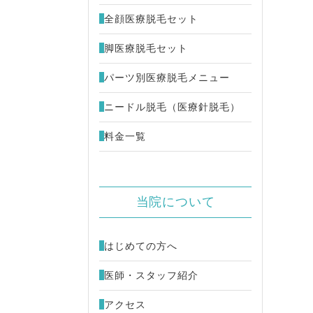
全顔医療脱毛セット
FU ウルトラセル[zi]
48,000円
脚医療脱毛セット
ミカルピーリング
4,980円
パーツ別医療脱毛メニュー
キビ治療 （別サイトが開きます）
ニードル脱毛（医療針脱毛）
料金一覧
当院について
はじめての方へ
医師・スタッフ紹介
アクセス