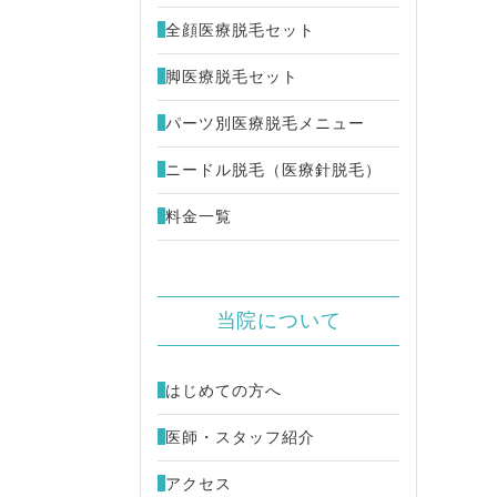
全顔医療脱毛セット
FU ウルトラセル[zi]
48,000円
脚医療脱毛セット
ミカルピーリング
4,980円
パーツ別医療脱毛メニュー
キビ治療 （別サイトが開きます）
ニードル脱毛（医療針脱毛）
料金一覧
当院について
はじめての方へ
医師・スタッフ紹介
アクセス