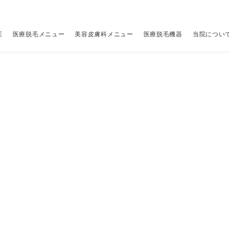
E
医療脱毛メニュー
美容皮膚科メニュー
医療脱毛機器
当院につい
レーザー脱毛機
当院について
アクセス
その他
その他
（税別
（税別
ちら
00円
ジェントルマックスプロ
はじめての方へ
クリニック一覧
全顔医療脱毛セット
アドバテックスレーザー
19,800円
9,800円
V
ポ
ちら
00円
ジェントルマックスプロプラス
当院の予約の取り方
ビューティースキンクリニック 新宿院
パーツ別医療脱毛メニュー
ジャルプロ スーパーハイドロ×水光注射
詳しくはこちら
34,800円
脚
マ
00円
00円
ソプラノチタニウム
当院が選ばれる理由
ビューティースキンクリニック 渋谷院
ニードル脱毛（医療針脱毛）
プルリアルデンシファイ×水光注射
1本 400円〜
34,800円
料
リ
00円
メディオスターNeXT PRO
5種のレーザーを使い分ける理由
ビューティースキンクリニック 池袋院
ジュベルック×水光注射
26,800円
ス
ライトシェアデュエット
12の安心保証と5つのサポート
ピコシュア
詳しくはこちら
ル
糸リフト
49,800円
ス