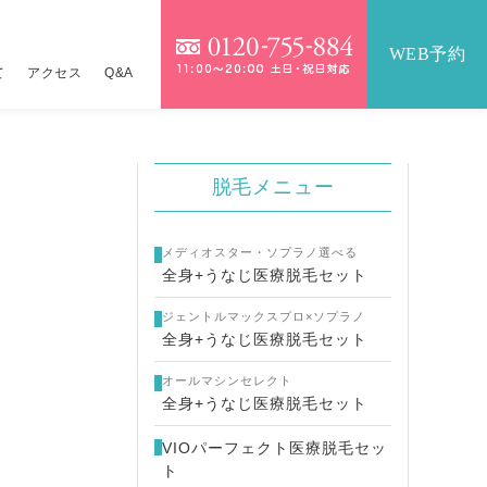
WEB予約
て
アクセス
Q&A
）
）
脱毛メニュー
IOパーフェクト医療脱毛セット
テンツァ
詳しくはこちら
9,800円
メディオスター・ソプラノ選べる
医療脱毛セット
イクロボトックス×水光注射
17,360円
16,800円
全身+うなじ医療脱毛セット
ジェントルマックスプロ×ソプラノ
金一覧
ジュラン×水光注射
詳しくはこちら
全身+うなじ医療脱毛セット
ネコス×水光注射
24,800円
オールマシンセレクト
全身+うなじ医療脱毛セット
メッカ
14,800円
VIOパーフェクト医療脱毛セッ
ト
ーパーヴェルヴェットスキン
19,800円