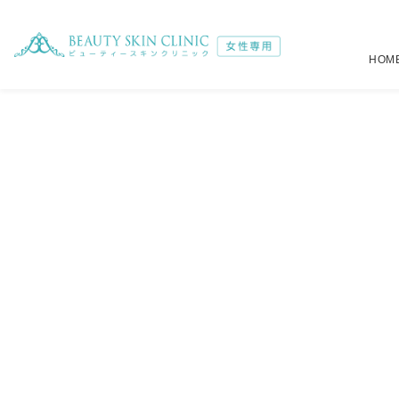
HOM
注入治療
全身
（税別）
（税別）
選べるジェントルマックスプロ全身脱毛
肌育注射
詳しくはこ
22,6
メディオスター・ソプラノ選べるプラン
ボトックス注射
詳しくはこ
19,6
オールマシンセレクトプラン
ヒアルロン酸注射
39,4
39,8
小顔注射
4,5