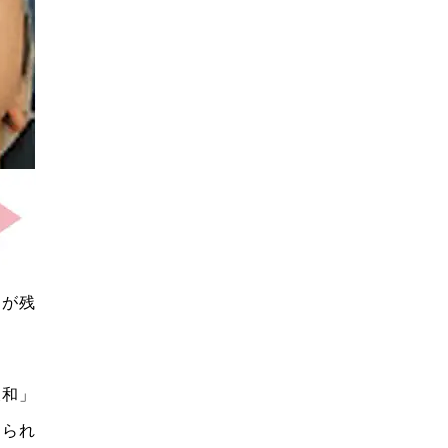
すが残
緩和」
められ