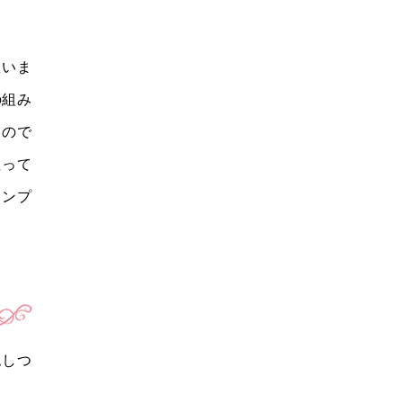
思いま
の組み
いので
狙って
キンプ
認しつ