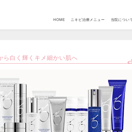
HOME
ニキビ治療メニュー
当院につい
メニュー
当院について
アクセス
ニキビ ホ
（税別）
から白く輝くキメ細かい肌へ
初めてニキビを治療される方へ
クリニック一覧
1個 400円〜
イソトレチノイン
当院が選ばれる理由
ビューティースキンクリニック 新宿院
19,800円
ゼオスキン
エステ・市販薬・化粧品との違い
ビューティースキンクリニック 渋谷院
19,800円
シミ消し処方セット
一般皮膚科との違い
ビューティースキンクリニック 池袋院
22,800円