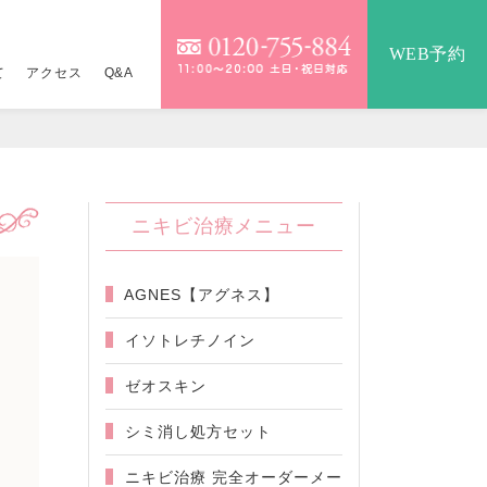
WEB予約
て
アクセス
Q&A
ームケア
（税別）
ニキビ治療メニュー
30錠 16,800円
AGNES【アグネス】
5,720円〜
イソトレチノイン
5,800円
ゼオスキン
シミ消し処方セット
ニキビ治療 完全オーダーメー