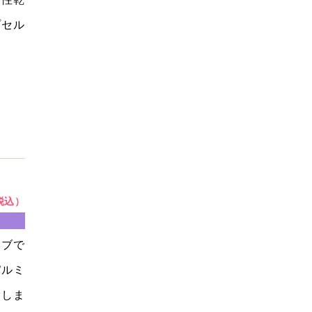
プセル
（税込）
ラブで
パルミ
指しま