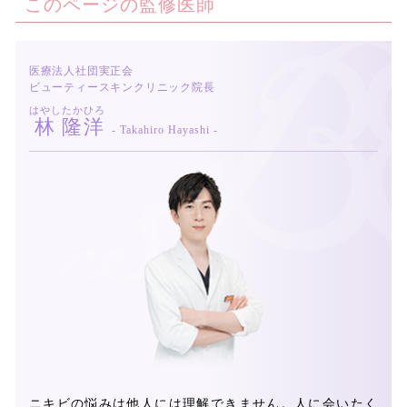
このページの監修医師
医療法人社団実正会
ビューティースキンクリニック院長
はやし
たかひろ
林
隆洋
- Takahiro Hayashi -
ニキビの悩みは他人には理解できません。人に会いたく