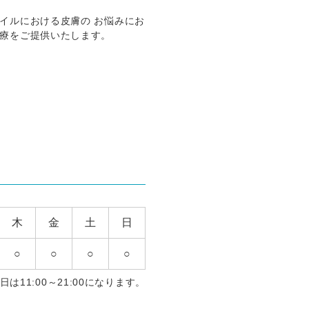
イルにおける皮膚の お悩みにお
療をご提供いたします。
木
金
土
日
○
○
○
○
は11:00～21:00になります。