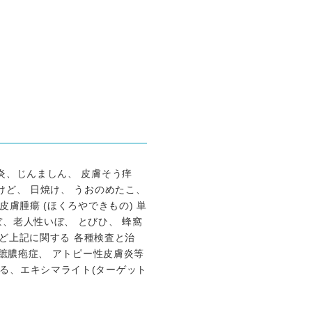
炎、じんましん、 皮膚そう痒
けど、 日焼け、 うおのめたこ、
皮膚腫瘍 (ほくろやできもの) 単
、老人性いぼ、 とびひ、 蜂窩
など上記に関する 各種検査と治
掌蹠膿疱症、 アトピー性皮膚炎等
る、エキシマライト(ターゲット