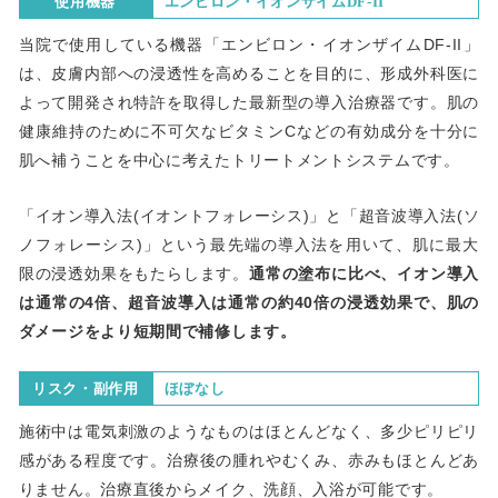
使用機器
エンビロン・イオンザイムDF-II
当院で使用している機器「エンビロン・イオンザイムDF-II」
は、皮膚内部への浸透性を高めることを目的に、形成外科医に
よって開発され特許を取得した最新型の導入治療器です。肌の
健康維持のために不可欠なビタミンCなどの有効成分を十分に
肌へ補うことを中心に考えたトリートメントシステムです。
「イオン導入法(イオントフォレーシス)」と「超音波導入法(ソ
ノフォレーシス)」という最先端の導入法を用いて、肌に最大
限の浸透効果をもたらします。
通常の塗布に比べ、イオン導入
は通常の4倍、超音波導入は通常の約40倍の浸透効果で、肌の
ダメージをより短期間で補修します。
リスク・副作用
ほぼなし
施術中は電気刺激のようなものはほとんどなく、多少ピリピリ
感がある程度です。治療後の腫れやむくみ、赤みもほとんどあ
りません。治療直後からメイク、洗顔、入浴が可能です。